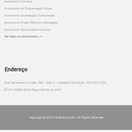
Assessoria Culinária
Assessoria em Programação Visual
Assessoria Contratação e Treinamento
Assessoria Projeto Reforma e Montagem
Assessoria Técnico Administrativa
Ver todas as assessorias >>
Endereço
Rua Conselheiro Furtado, 692 - Sala 5 - Liberdade, São Paulo - SP, 01511-000
(11) 99893-4324 (Seg à Sab 8h às 20h)
Copyright © 2020 Clube do Sushi | All Rights Reserved